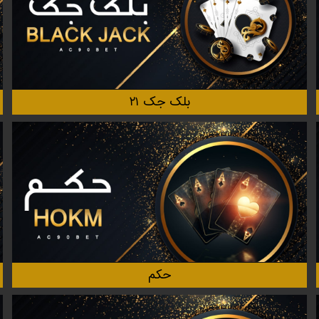
بلک جک ۲۱
حکم