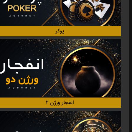
پوکر
انفجار ورژن ۲