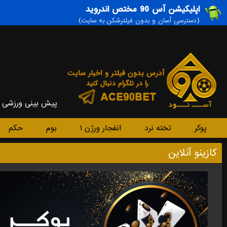
اپلیکیشن آس 90 مختص اندروید
(دسترسی آسان و بدون فیلترشکن به سایت)
پیش بینی ورزشی
پوکر
تخته نرد
انفجار ورژن ۱
بوم
حکم
کازینو آنلاین