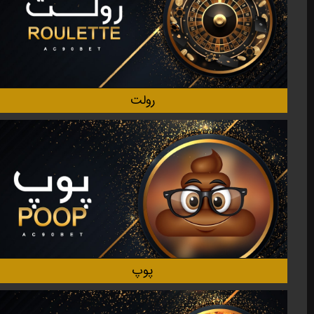
رولت
پوپ