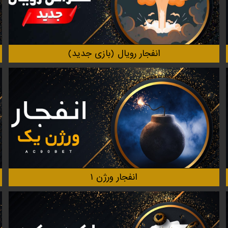
انفجار‌ رویال (بازی جدید)
انفجار ورژن ۱